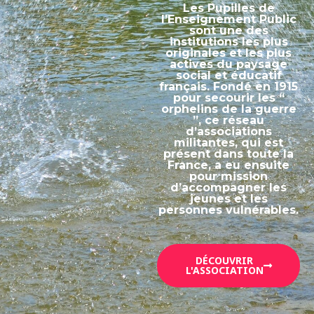
Les Pupilles de
l’Enseignement Public
sont une des
institutions les plus
originales et les plus
actives du paysage
social et éducatif
français. Fondé en 1915
pour secourir les “
orphelins de la guerre
”, ce réseau
d’associations
militantes, qui est
présent dans toute la
France, a eu ensuite
pour mission
d’accompagner les
jeunes et les
personnes vulnérables.
DÉCOUVRIR
L'ASSOCIATION